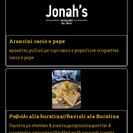
Arancini cacio e pepe
κροκέτες ρυζιού με τυρί cacio e pepe//rice croquettes
cacio e pepe
Ραβιόλι alla buratina//Ravioli ala Buratina
Γεμίστα με σπανάκι & ρικότα,gorgonzola,φυστίκι &
μοτσαρέλα μπουράτα//Stuffed with spinach,ricotta