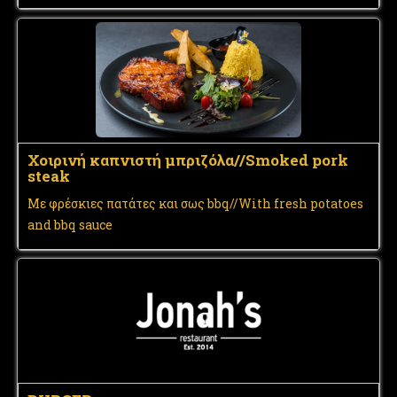
Χοιρινή καπνιστή μπριζόλα//Smoked pork
steak
Με φρέσκιες πατάτες και σως bbq//With fresh potatoes
and bbq sauce