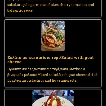
salad,arugula,parmesan flakes,cherry tomatoes and
balsamic sauce.
Σαλάτα με κατσικίσιο τυρί/Salad with goat
cheese
Πράσινη σαλάτα,κατσικίσιο τυρί,σύκα,φιστίκια &
βινεγκρέτ μελιού//Mixed salad,fresh goat cheese,dried
figs,Aegina pistachios and fig venaigrette.