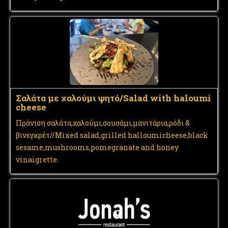
Σαλάτα με χαλούμι ψητό/Salad with haloumi
cheese
Πράνιση σαλάτα,χαλούμι,σουσάμι,μανιτάρια,ρόδι &
βινεγκρέτ//Mixed salad,grilled halloumicheese,black
sesame,mushrooms,pomegranate and honey
vinaigrette.