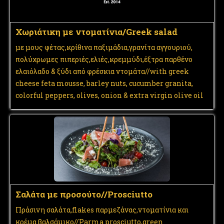
Χωριάτικη με ντοματίνια/Greek salad
με μους φέτας,κρίθινα παξιμάδια,γρανίτα αγγουριού,
πολύχρωμες πιπεριές,ελιές,κρεμμύδι,έξτρα παρθένο
ελαιόλαδο & ξύδι από φρέσκια ντομάτα//with greek
cheese feta mousse, barley nuts, cucumber granita,
colorful peppers, olives, onion & extra virgin olive oil
Σαλάτα με προσούτο//Prosciutto
Πράσινη σαλάτα,flakes παρμεζάνας,ντοματίνια και
κρέμα βαλσάμικο//Parma prosciutto,green