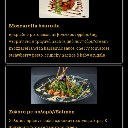
Mozzarella bourrata
κρεμώδης μοτσαρέλα με βινεγκρέτ φράουλας,
ντοματίνια & τραγανά nachos από παντζάρι//cream
mozzarella with balsamic sauce, cherry tomatoes,
strawberry pesto, crunchy nachos & baby arugula
Σαλάτα με σολομό//Salmon
Σολομός,πράσινη σαλάτα,ακοκάντο,κινόα,φύτρες &
βινεγκρέτ//Smoked salmon,green